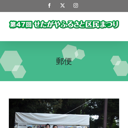
Skip
Facebook
X
Instagram
to
content
郵便