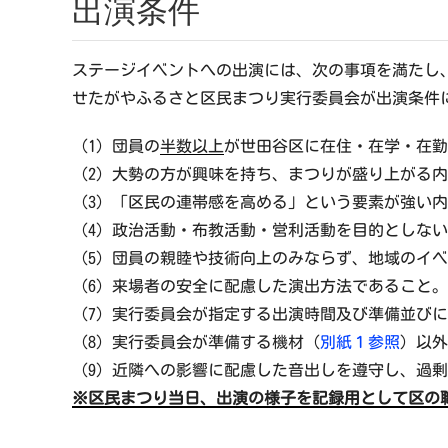
出演条件
ステージイベントへの出演には、次の事項を満たし
せたがやふるさと区民まつり実行委員会が出演条件
（1）団員の
半数以上
が世田谷区に在住・在学・在勤
（2）大勢の方が興味を持ち、まつりが盛り上がる
（3）「区民の連帯感を高める」という要素が強い
（4）政治活動・布教活動・営利活動を目的としな
（5）団員の親睦や技術向上のみならず、地域のイ
（6）来場者の安全に配慮した演出方法であること。
（7）実行委員会が指定する出演時間及び準備並び
（8）実行委員会が準備する機材（
別紙１参照
）以外
（9）近隣への影響に配慮した音出しを遵守し、過
※区民まつり当日、出演の様子を記録用として区の