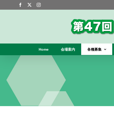
Skip
Facebook
X
Instagram
to
content
Home
会場案内
各種募集