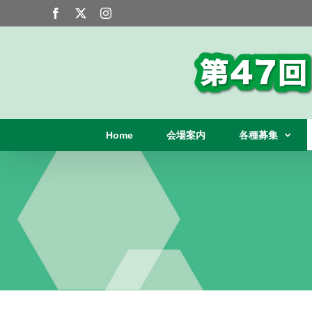
Skip
Facebook
X
Instagram
to
content
Home
会場案内
各種募集