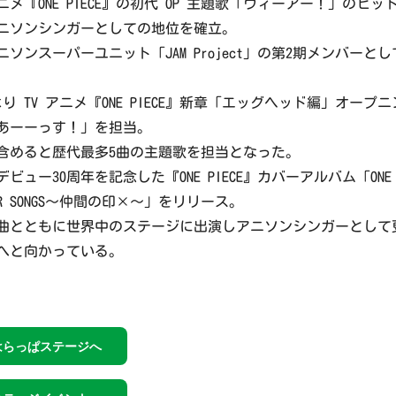
Vアニメ『ONE PIECE』の初代 OP 主題歌「ウィーアー！」のヒッ
ニソンシンガーとしての地位を確立。
アニソンスーパーユニット「JAM Project」の第2期メンバーとし
月より TV アニメ『ONE PIECE』新章「エッグヘッド編」オープニ
あーーっす！」を担当。
含めると歴代最多5曲の主題歌を担当となった。
はデビュー30周年を記念した『ONE PIECE』カバーアルバム「ONE
OVER SONGS～仲間の印×～」をリリース。
曲とともに世界中のステージに出演しアニソンシンガーとして
へと向かっている。
はらっぱステージへ