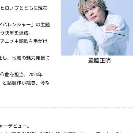
、影山ヒロノブとともに現在
隊アバレンジャー』の主題
いう快挙を達成。
のアニメ主題歌を手がけ
就任し、地域の魅力発信に
遠藤正明
作曲を担当、2024年
ン』と話題作が続き、今な
ジャーデビュー。