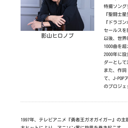
特撮ソング
『聖闘士星
『ドラゴンボー
セールスを
影山ヒロノブ
以後、世界
1000曲を
2000年に
ダーとして
また、作詞
て、J-P
のプロジェ
1997年、テレビアニメ『勇者王ガオガイガー』の
大ヒットにより、アニソン界に旋風を巻き起こす。