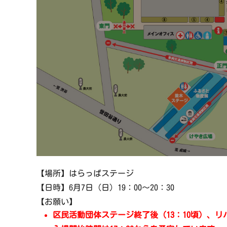
【場所】はらっぱステージ
【日時】6月7日（日）19：00～20：30
【お願い】
区民活動団体ステージ終了後（13：10頃）、