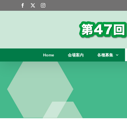
Skip
Facebook
X
Instagram
to
content
Home
会場案内
各種募集