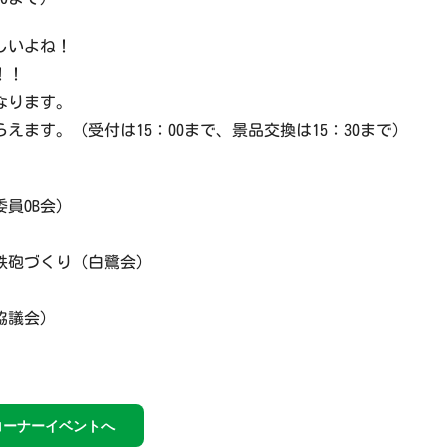
しいよね！
！！
なります。
ます。（受付は15：00まで、景品交換は15：30まで）
員OB会）
）
鉄砲づくり（白鷺会）
協議会）
コーナーイベントへ