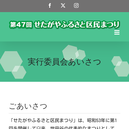
Skip
Facebook
X
Instagram
to
content
実行委員会あいさつ
ごあいさつ
「せたがやふるさと区民まつり」は、昭和53年に第1
回を開催して以来、世田谷の代表的なまつりとして、