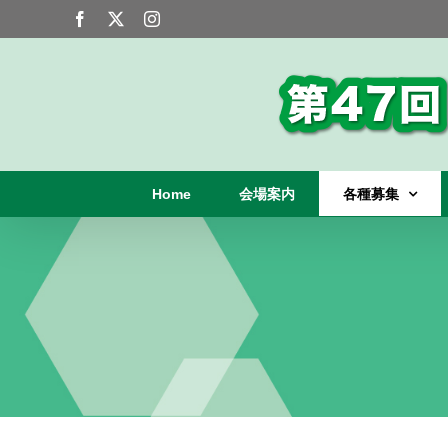
Skip
Facebook
X
Instagram
to
content
Home
会場案内
各種募集