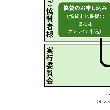
※
（イラス