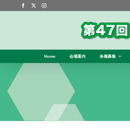
Skip
Facebook
X
Instagram
to
content
Home
会場案内
各種募集