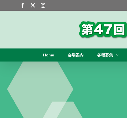
Skip
Facebook
X
Instagram
to
content
Home
会場案内
各種募集