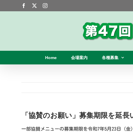
Skip
Facebook
X
Instagram
to
content
Home
会場案内
各種募集
「協賛のお願い」募集期限を延長
一部協賛メニューの募集期限を令和7年5月23日（