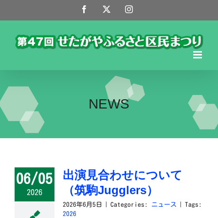
Skip
Facebook
X
Instagram
to
content
NEWS
出演見合わせについて
06/05
（筑駒Jugglers）
2026
2026年6月5日
|
Categories:
ニュース
|
Tags:
2026