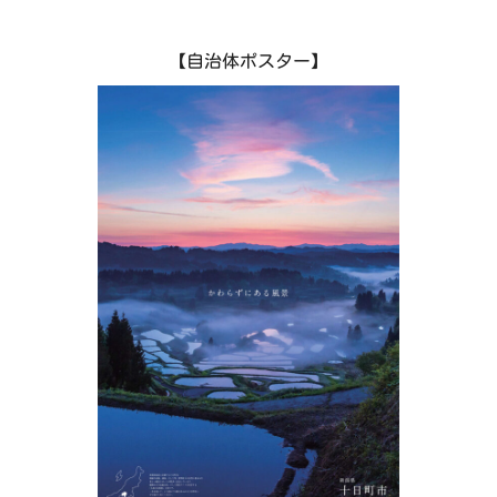
で世田谷雑居祭りに参加したことから始まり、十日町
市合併後も継続し年々交流の輪が広がっています。
【自治体ポスター】
また、平成3年度から毎年1月開催の世田谷新年子ども
まつりに雪のプレゼントをし続け、令和4年度には
「雪が紡ぐ交流30周年」の記念事業として約40トンの
真っ白い雪を世田谷公園に運び込み、多くの区民の皆
様から雪に親しんでいただきました。
令和2年度には世田谷区と電力連携協定を結び、松之
山温泉熱を利用したバイナリー発電の動力を、世田谷
中学校様に供給するなど新たな交流も生まれていま
す。
市内には、世田谷区協定保養施設として、絶景の露天
風呂で人気の「まつだい芝峠温泉『雲海』」とワーケ
ーションにも対応した「松代棚田ハウス」の2施設が
あり、年間通じて区民の皆様からご利用いただき交流
を深めています。