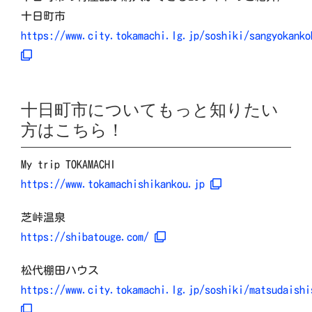
十日町市
https://www.city.tokamachi.lg.jp/soshiki/sangyokanko
十日町市についてもっと知りたい
方はこちら！
My trip TOKAMACHI
https://www.tokamachishikankou.jp
芝峠温泉
https://shibatouge.com/
松代棚田ハウス
https://www.city.tokamachi.lg.jp/soshiki/matsudaishi