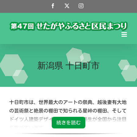
Skip
Facebook
X
Instagram
to
content
新潟県 十日町市
十日町市は、世界最大のアートの祭典、越後妻有大地
の芸術祭と絶景の棚田で知られる星峠の棚田、そして
ドイツ人建築デザイナーの古民家再生が全国から注目
を集めています。
世田谷区との交流は、昭和61年に旧松代町公民館事業