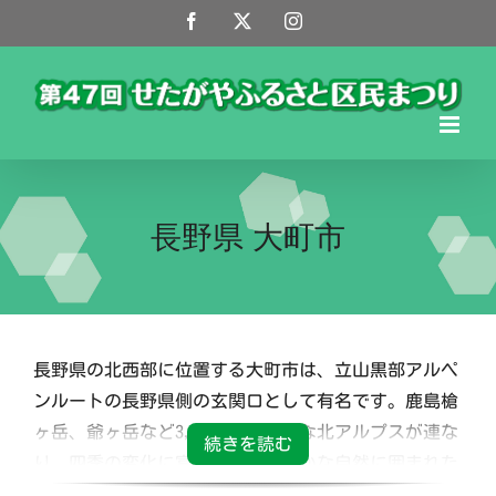
Skip
Facebook
X
Instagram
to
content
長野県 大町市
長野県の北西部に位置する大町市は、立山黒部アルペ
ンルートの長野県側の玄関口として有名です。鹿島槍
ヶ岳、爺ヶ岳など3,000m級の雄大な北アルプスが連な
り、四季の変化に富んだ美しく豊かな自然に囲まれた
山岳都市です。清らかで豊富な雪解け水は大町市の魅