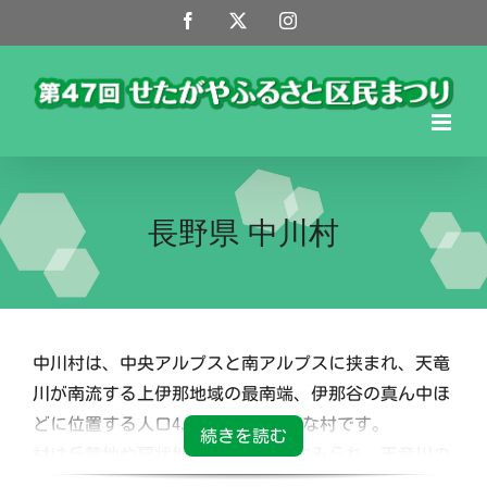
Skip
Facebook
X
Instagram
to
content
長野県 中川村
中川村は、中央アルプスと南アルプスに挟まれ、天竜
川が南流する上伊那地域の最南端、伊那谷の真ん中ほ
どに位置する人口4,700人弱の小さな村です。
村は丘陵地や扇状地が至るところにみられ、天竜川の
浸食によって作り出された変化に富んだ段丘は村の特