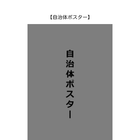
徴的な地形となっており、段丘と里山のある風景は日
本の原風景とも言え感動を与えてくれるほか、りん
【自治体ポスター】
ご、梨、ぶどうなどの果樹や、急傾斜地を利用した棚
田で収穫された米を利用した日本酒やアイスクリーム
など、様々な恵みをもたらしてくれます。
村には、シンボルである標高1,445mの「陣馬形山（ル
ビ：じんばがたやま）」があります。360°大パノラ
マの山頂からは東に南アルプス、西に中央アルプスの
山並みが目の前に広がり、眼下には伊那盆地全域が見
渡せます。また、山頂付近にあるキャンプ場は、近年
では「天空のキャンプ場」として知られ人気を博して
います。