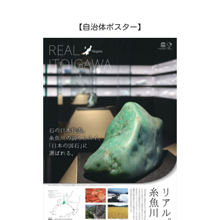
し、魅了します。
清浄な水と空気、湧き出でる温泉、新鮮な魚介類…自
【自治体ポスター】
然の営みがもたらす恵みは、私たちの暮らしをやさし
く包み、うるおいを与えてくれます。
そして、平成21年8月22日には「糸魚川ジオパーク」
が日本初の世界ジオパークに認定、平成27年3月14日
には北陸新幹線糸魚川駅が開業し、首都圏や北陸方面
からのアクセスがさらによくなりました。