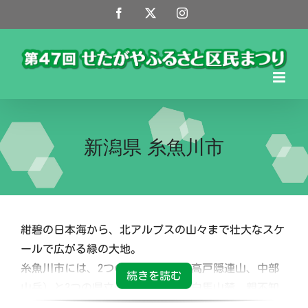
Skip
Facebook
X
Instagram
to
content
新潟県 糸魚川市
紺碧の日本海から、北アルプスの山々まで壮大なスケ
ールで広がる緑の大地。
糸魚川市には、2つの国立公園（妙高戸隠連山、中部
山岳）と3つの県立公園（久比岐、白馬山麓、親不知
子不知）があり、その豊かな自然は、訪れた人を圧倒