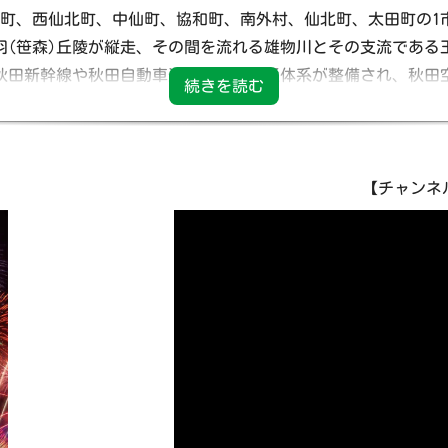
、神岡町、西仙北町、中仙町、協和町、南外村、仙北町、太田町の1
羽(笹森)丘陵が縦走、その間を流れる雄物川とその支流である
秋田新幹線や秋田自動車道等の高速交通体系が整備され、秋田
花火競技大会「大曲の花火」をはじめ毎月花火大会が行われる
」など地域に伝わる伝統や文化、歴史といった魅力が息づいて
【チャンネル名