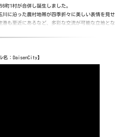
市6町1村が合併し誕生しました。
玉川に沿った農村地帯が四季折々に美しい表情を見せ
空港も至近にあるなど、多彩な交流が可能な立地とな
ほか、国重要無形民俗文化財「刈和野の大綱引き」や
います。
：DaisenCity】