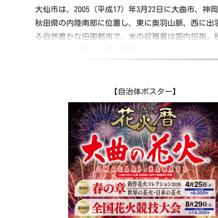
大仙市は、2005（平成17）年3月22日に大曲市
秋田県の内陸南部に位置し、東に奥羽山脈、西に出
る自然豊かな田園都市で、米の収穫量は国内屈指。
っており、県南の交通の要衝となっています。
毎年8月最終土曜日に開催される日本最高峰の全国
国指定史跡「払田柵」、国指定名勝「旧池田氏庭園
【自治体ポスター】