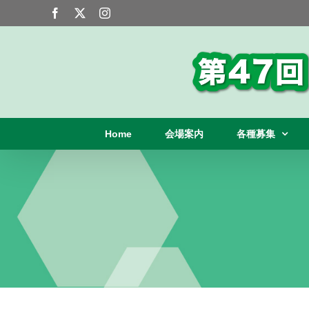
Skip
Facebook
X
Instagram
to
content
Home
会場案内
各種募集