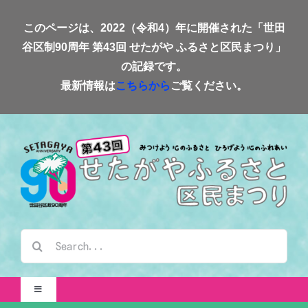
Skip
このページは、2022（令和4）年に開催された「世田
to
谷区制90周年 第43回 せたがや ふるさと区民まつり」
content
の記録です。
最新情報は
こちらから
ご覧ください。
検
索
…
Toggle
Navigation