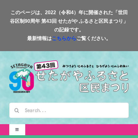
Skip
このページは、2022（令和4）年に開催された「世田
to
谷区制90周年 第43回 せたがや ふるさと区民まつり」
content
の記録です。
最新情報は
こちらから
ご覧ください。
検
索
…
Toggle
Navigation