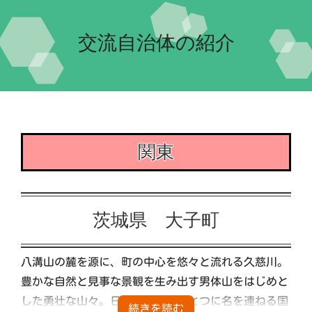
Home-2022-
交流自治体の紹介
イベント
団体紹介
交流自治体の紹介
実行委員会について
関東
茨城県 大子町
八溝山の麓を源に、町の中心を悠々と流れる久慈川。
豊かな自然と見事な景観を生み出す男体山をはじめと
した勇壮な山々。日本三名瀑のひとつに名を連ねる国