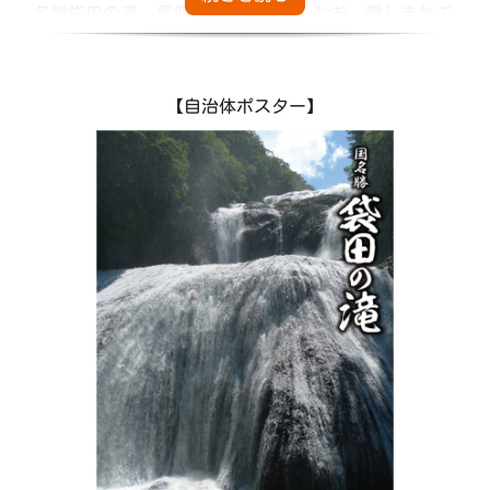
名勝袋田の滝、信仰の地として今もなお、親しまれて
いる月待の滝。古くは平安時代から、人々を癒し続け
憩いの場として愛されてきた奥久慈温泉郷。悠久の時
代から刻まれてきた奥深い歴史、それを今に伝える史
【自治体ポスター】
跡・文化財。そして、それら豊穣な大地や清流、綿々
と受け継がれてきた歴史がもたらす特産品の数々。
ここ大子町には、今も昔も、美しく雄大な自然と人々
がともに生き、息づいてきた文化、その中で育まれて
きた旅を楽しむ喜びがあります。
人と自然をつなぐこの町で、ここにしかない、ここで
しか出会えない景色や歴史、温泉、味覚を春夏秋冬、
それぞれの楽しみ方で自由に、そして、のんびりと満
喫してください。