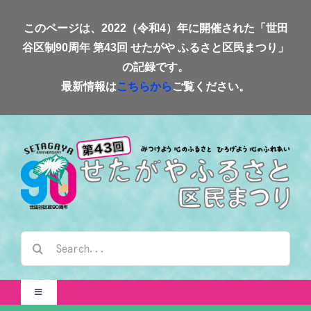
Skip
このページは、2022（令和4）年に開催された「世田
to
谷区制90周年 第43回 せたがや ふるさと区民まつり」
content
の記録です。
最新情報は
こちらから
ご覧ください。
検
索
…
Toggle
Navigation