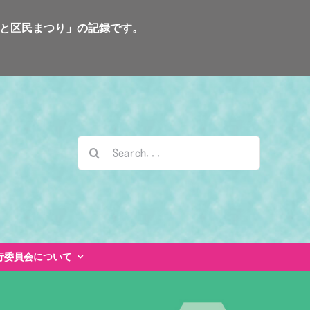
るさと区民まつり」の記録です。
検
索
…
行委員会について