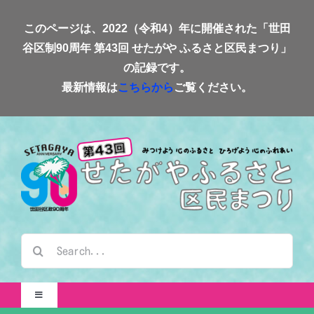
Skip
このページは、2022（令和4）年に開催された「世田
to
谷区制90周年 第43回 せたがや ふるさと区民まつり」
content
の記録です。
最新情報は
こちらから
ご覧ください。
検
索
…
Toggle
Navigation