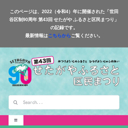
Skip
このページは、2022（令和4）年に開催された「世田
to
谷区制90周年 第43回 せたがや ふるさと区民まつり」
content
の記録です。
最新情報は
こちらから
ご覧ください。
検
索
…
Toggle
Navigation