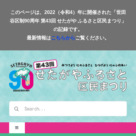
Skip
このページは、2022（令和4）年に開催された「世田
to
谷区制90周年 第43回 せたがや ふるさと区民まつり」
content
の記録です。
最新情報は
こちらから
ご覧ください。
検
索
…
Toggle
Navigation