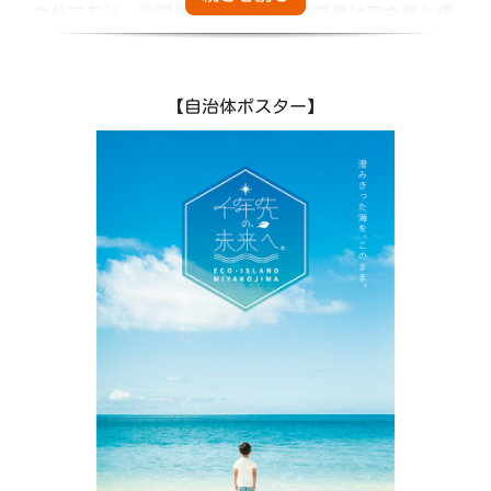
されており、池間島、来間島、伊良部島は宮古島と橋
によって陸路でつながっています。
平成27年に開通した伊良部大橋（全長3540mサンゴノ
シマ）は無料で通行できる橋としては日本最長を誇っ
【自治体ポスター】
ており、美しいブルーのグランデ―ションが感動的で
す。
他にも、東洋一美しいビーチと言われる与那覇前浜ビ
ーチは透明度はもちろん、砂粒の細かさや白さは別格
です。