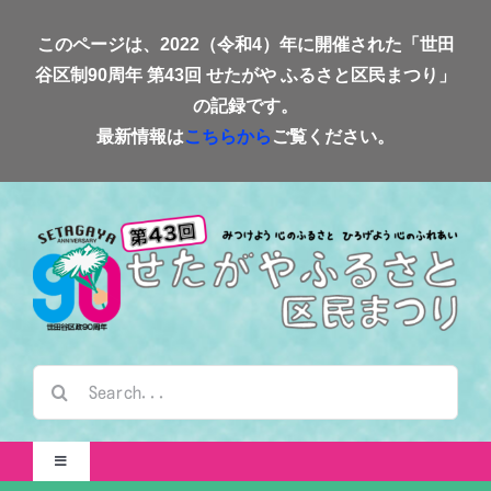
Skip
このページは、2022（令和4）年に開催された「世田
to
谷区制90周年 第43回 せたがや ふるさと区民まつり」
content
の記録です。
最新情報は
こちらから
ご覧ください。
検
索
…
Toggle
Navigation