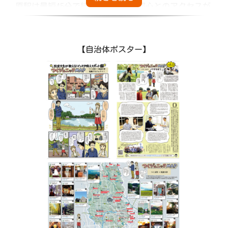
原駅は最短45分で結ばれており、都心とのアクセスが
よく、首都圏に通勤する人も増えています。
また、ショッピングやグルメ、イベントが楽しめる都
会的なエリアと自然豊かなでのびのびできる牧歌的な
【自治体ポスター】
エリアが共存しているため、色々な生活スタイルが楽
しめるのもつくば市の特徴です。
つくば市には知的好奇心を刺激する環境も揃っていま
す。市内に立地する多くの研究機関では夏休みには一
般公開が行われたり、都市公園やアウトドア施設、貸
し農園も充実していたり、科学や自然に触れる機会が
たくさんあります。
その他にも、自転車好きの方は「つくば霞ケ浦りんり
んロード」で筑波山や霞ケ浦を眺めながら、気ままに
自転車を走らせる休日を過ごしてみてはいかがでしょ
うか。
市民の8割以上が「住みやすい」「住み続けたい」と