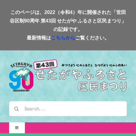
Skip
このページは、2022（令和4）年に開催された「世田
to
谷区制90周年 第43回 せたがや ふるさと区民まつり」
content
の記録です。
最新情報は
こちらから
ご覧ください。
検
索
…
Toggle
Navigation