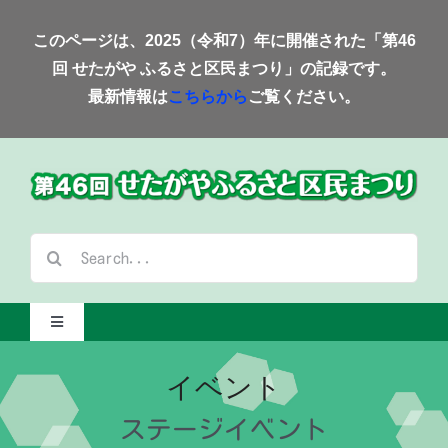
Skip
このページは、2025（令和7）年に開催された「第46
to
回 せたがや ふるさと区民まつり」の記録です。
content
最新情報は
こちらから
ご覧ください。
検
索
…
Toggle
Navigation
Home-2025-
イベント
ステージイベント
会場案内