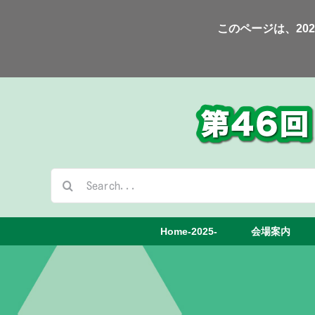
Skip
このページは、20
to
content
検
索
…
Home-2025-
会場案内