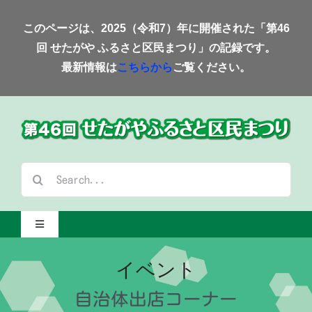
Skip
このページは、2025（令和7）年に開催された「第46
to
回 せたがや ふるさと区民まつり」の記録です。
content
最新情報は
こちらから
ご覧ください。
検
索
…
Toggle
Navigation
Home-2025-
イベント
自治体出店コーナー
会場案内