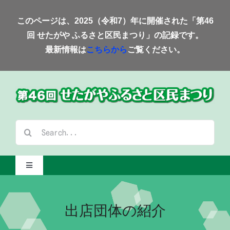
Skip
このページは、2025（令和7）年に開催された「第46
to
回 せたがや ふるさと区民まつり」の記録です。
content
最新情報は
こちらから
ご覧ください。
検
索
…
Toggle
Navigation
Home-2025-
出店団体の紹介
会場案内