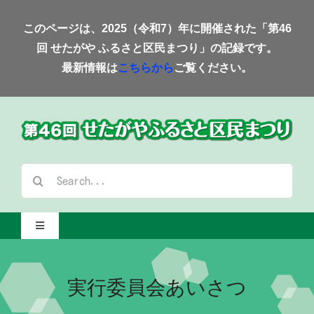
Skip
このページは、2025（令和7）年に開催された「第46
to
回 せたがや ふるさと区民まつり」の記録です。
content
最新情報は
こちらから
ご覧ください。
検
索
…
Toggle
Navigation
Home-2025-
実行委員会あいさつ
会場案内