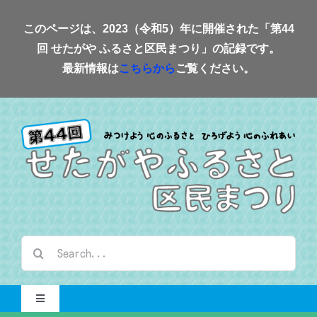
Skip
このページは、2023（令和5）年に開催された「第44
to
回 せたがや ふるさと区民まつり」の記録です。
content
最新情報は
こちらから
ご覧ください。
検
索
…
Toggle
Navigation