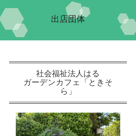
Home-2023-
出店団体
イベント
会場案内
団体紹介
社会福祉法人はる
ガーデンカフェ「ときそ
交流自治体の紹介
ら」
実行委員会について