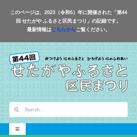
Skip
このページは、2023（令和5）年に開催された「第44
to
回 せたがや ふるさと区民まつり」の記録です。
content
最新情報は
こちらから
ご覧ください。
検
索
…
Toggle
Navigation