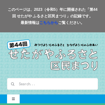
Skip
このページは、2023（令和5）年に開催された「第44
to
回 せたがや ふるさと区民まつり」の記録です。
content
最新情報は
こちらから
ご覧ください。
検
索
…
Toggle
Navigation