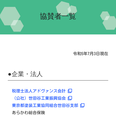
Home-2023-
協賛者一覧
イベント
会場案内
令和5年7月3日現在
団体紹介
●企業・法人
交流自治体の紹介
税理士法人アドヴァンス会計
実行委員会について
（公社）世田谷工業振興協会
東京都塗装工業協同組合世田谷支部
あらかわ総合保険