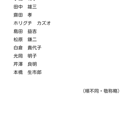
田中 雄三
齋田 孝
ホリグチ カズオ
島田 益吉
松原 鎌二
白倉 貴代子
光岡 明子
芹澤 良明
本橋 生市郎
（順不同・敬称略）