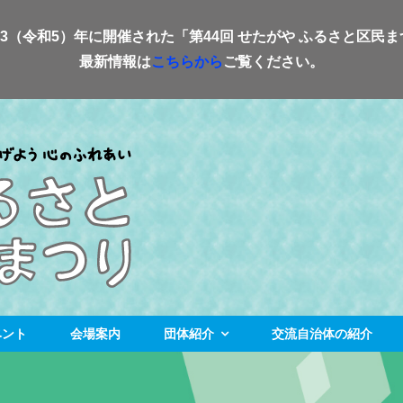
23（令和5）年に開催された「第44回 せたがや ふるさと区民
最新情報は
こちらから
ご覧ください。
ベント
会場案内
団体紹介
交流自治体の紹介