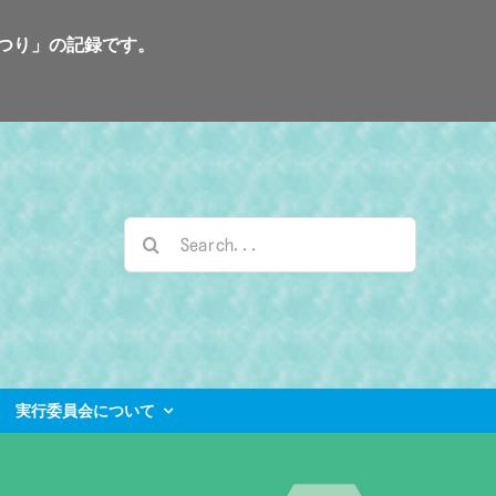
まつり」の記録です。
検
索
…
実行委員会について