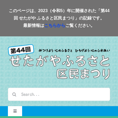
Skip
このページは、2023（令和5）年に開催された「第44
to
回 せたがや ふるさと区民まつり」の記録です。
content
最新情報は
こちらから
ご覧ください。
検
索
…
Toggle
Navigation