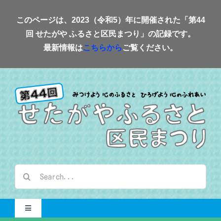
Skip
このページは、2023（令和5）年に開催された「第44
to
回 せたがや ふるさと区民まつり」の記録です。
content
最新情報は
こちらから
ご覧ください。
検
索
…
Toggle
Navigation