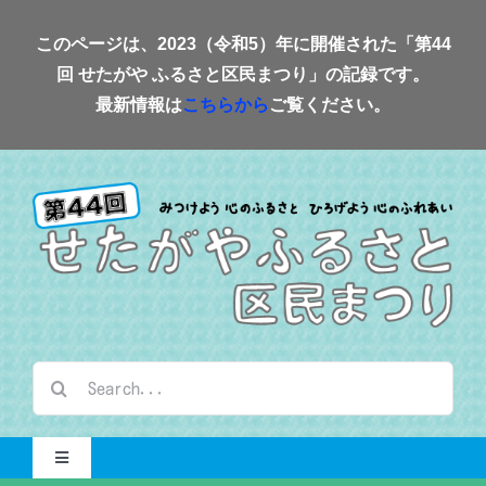
Skip
このページは、2023（令和5）年に開催された「第44
to
回 せたがや ふるさと区民まつり」の記録です。
content
最新情報は
こちらから
ご覧ください。
検
索
…
Toggle
Navigation