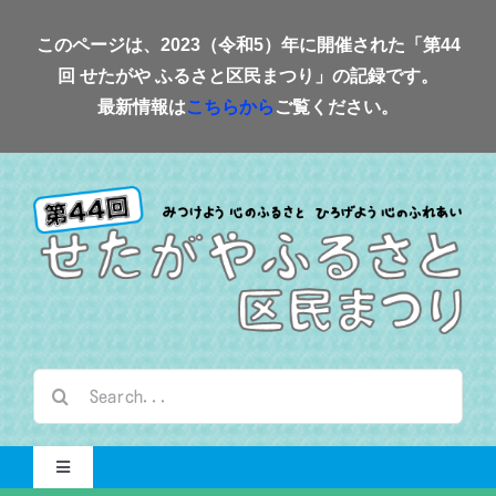
Skip
このページは、2023（令和5）年に開催された「第44
to
回 せたがや ふるさと区民まつり」の記録です。
content
最新情報は
こちらから
ご覧ください。
検
索
…
Toggle
Navigation