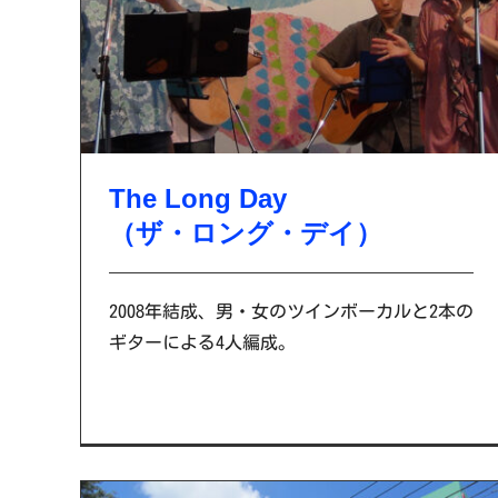
The Long Day
（ザ・ロング・デイ）
2008年結成、男・女のツインボーカルと2本の
ギターによる4人編成。