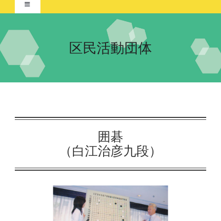
Toggle
Navigation
Home-2021-
区民活動団体
イベント
ポスター展
団体紹介
交流自治体の紹介
実行委員会について
囲碁
（白江治彦九段）