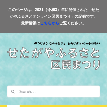
Skip
このページは、2021（令和3）年に開催された「せた
to
がやふるさとオンライン区民まつり」の記録です。
content
最新情報は
こちらから
ご覧ください。
検
索
…