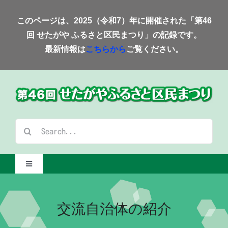
Skip
このページは、2025（令和7）年に開催された「第46
to
回 せたがや ふるさと区民まつり」の記録です。
content
最新情報は
こちらから
ご覧ください。
検
索
…
Toggle
Navigation
Home-2025-
交流自治体の紹介
会場案内