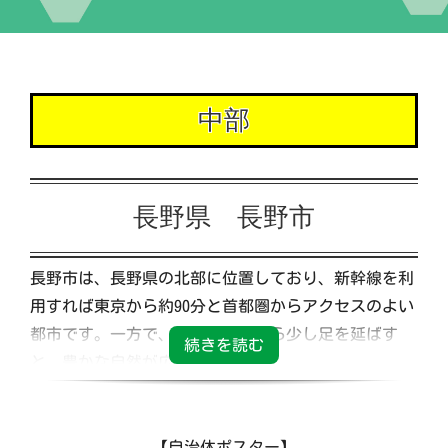
イベント
中部
交流自治体の紹介
出店団体の紹介
長野県 長野市
アクセス
長野市は、長野県の北部に位置しており、新幹線を利
用すれば東京から約90分と首都圏からアクセスのよい
実行委員会について
都市です。一方で、中心市街地から少し足を延ばす
と、豊かな自然が広がります。
市内は32の地域に分かれており、各地域特有の自然や
文化、食を楽しむことができます。なかでも、中心市
街地にある国宝「善光寺」や、日本屈指のパワースポ
【自治体ポスター】