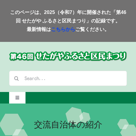
Skip
このページは、2025（令和7）年に開催された「第46
to
回 せたがや ふるさと区民まつり」の記録です。
content
最新情報は
こちらから
ご覧ください。
検
索
…
Toggle
Navigation
Home-2025-
交流自治体の紹介
会場案内