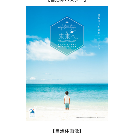
本最長の橋として知られ、美しい宮古ブルーの海を見
ることのできる人気の絶景ポイントです。さらに、サ
ンゴ礁に囲まれた島々の海はダイビングやシュノーケ
リングに最適で、多彩な海洋生物に出会えるのも魅力
の一つです。
宮古島近海ではカツオやマグロなどの好漁場があり新
鮮な刺身が食べられるほか、南国の太陽と栄養豊富な
土壌で育られた島野菜の生産も盛んで、島ならではの
食文化もお楽しみいただけます。
【自治体画像】