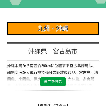
イベント
九州・沖縄
交流自治体の紹介
出店団体の紹介
沖縄県 宮古島市
アクセス
沖縄本島から南西約290kmに位置する宮古島諸島は、
那覇空港から飛行機で45分の距離にあり、宮古島、池
実行委員会について
間島、来間島、伊良部島、下地島、大神島、多良間
島、水納島の大小8つの有人島から構成されていま
す。池間島、来間島、伊良部島は宮古島と橋によって
陸路でつながっており、2015年に開通した伊良部大橋
（全長3,540m=サンゴノシマ）は無料で通行できる日
【自治体ポスター】