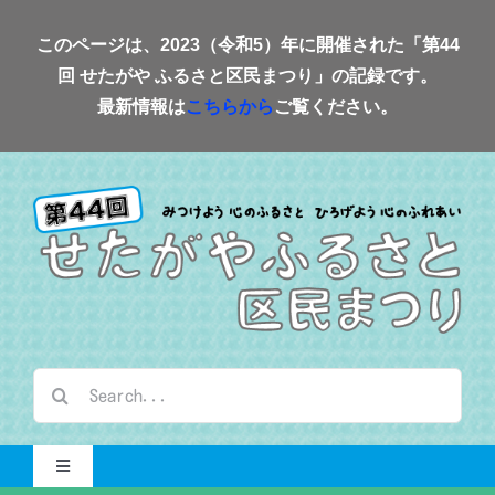
Skip
このページは、2023（令和5）年に開催された「第44
to
回 せたがや ふるさと区民まつり」の記録です。
content
最新情報は
こちらから
ご覧ください。
検
索
…
Toggle
Navigation