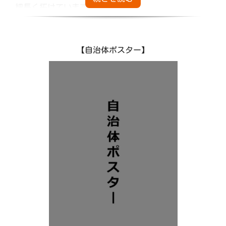
細長く拓けています。
地形は山岳地と平野地に大別され、平野地は一部の泥
炭地を除き、肥沃で農耕に適しています。
気候は日本海沿岸型に属し、春は雨が少なく秋に多く
【自治体ポスター】
なります。また寒さが厳しく積雪も多いのが特徴で
す。