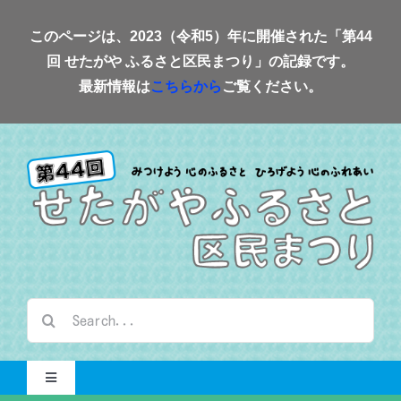
Skip
このページは、2023（令和5）年に開催された「第44
to
回 せたがや ふるさと区民まつり」の記録です。
content
最新情報は
こちらから
ご覧ください。
検
索
…
Toggle
Navigation