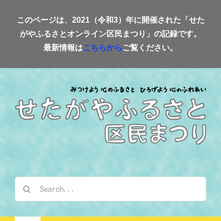
Skip
このページは、2021（令和3）年に開催された「せた
to
がやふるさとオンライン区民まつり」の記録です。
content
最新情報は
こちらから
ご覧ください。
検
索
…