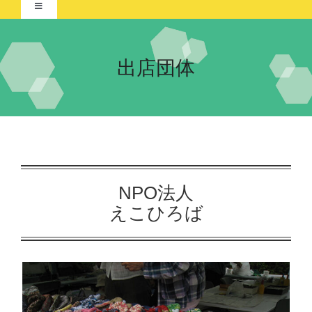
Toggle
Navigation
Home-2021-
出店団体
イベント
ポスター展
団体紹介
交流自治体の紹介
実行委員会について
NPO法人
えこひろば