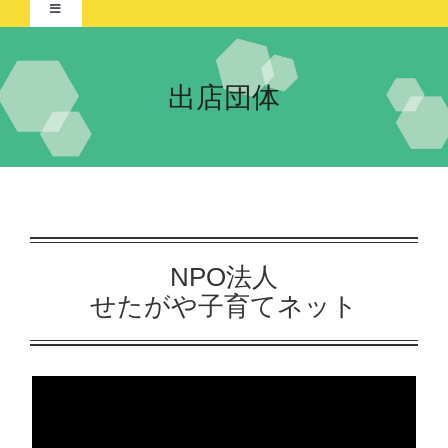
Toggle
Navigation
Home-2021-
出店団体
イベント
ポスター展
団体紹介
交流自治体の紹介
実行委員会について
NPO法人
せたがや子育てネット