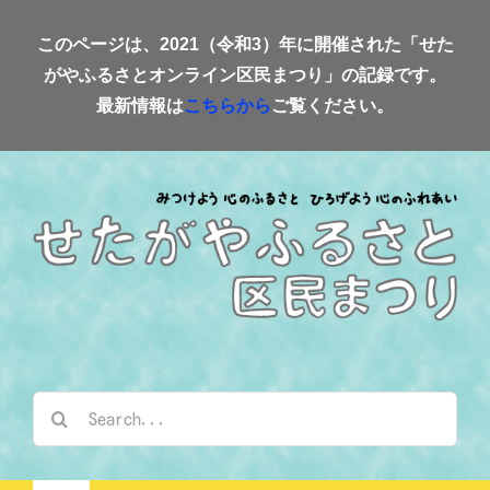
Skip
このページは、2021（令和3）年に開催された「せた
to
がやふるさとオンライン区民まつり」の記録です。
content
最新情報は
こちらから
ご覧ください。
検
索
…