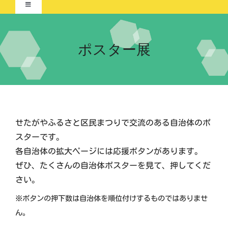
Toggle
Navigation
Home-2021-
ポスター展
イベント
ポスター展
団体紹介
交流自治体の紹介
せたがやふるさと区民まつりで交流のある自治体のポ
実行委員会について
スターです。
各自治体の拡大ページには応援ボタンがあります。
ぜひ、たくさんの自治体ポスターを見て、押してくだ
さい。
※ボタンの押下数は自治体を順位付けするものではありませ
ん。