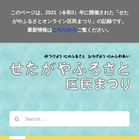
Skip
このページは、2021（令和3）年に開催された「せた
to
がやふるさとオンライン区民まつり」の記録です。
content
最新情報は
こちらから
ご覧ください。
検
索
…