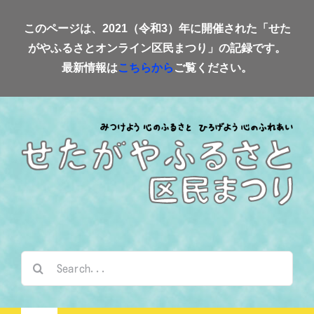
Skip
このページは、2021（令和3）年に開催された「せた
to
がやふるさとオンライン区民まつり」の記録です。
content
最新情報は
こちらから
ご覧ください。
検
索
…