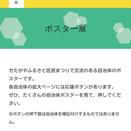
Toggle
Navigation
Home-2021-
ポスター展
イベント
ポスター展
団体紹介
交流自治体の紹介
せたがやふるさと区民まつりで交流のある自治体のポ
実行委員会について
スターです。
各自治体の拡大ページには応援ボタンがあります。
ぜひ、たくさんの自治体ポスターを見て、押してくだ
さい。
※ボタンの押下数は自治体を順位付けするものではありませ
ん。