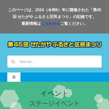
Skip
このページは、2024（令和6）年に開催された「第45
to
回 せたがや ふるさと区民まつり」の記録です。
content
最新情報は
こちらから
ご覧ください。
検
索
…
Toggle
Navigation
Home-2024-
イベント
ステージイベント
会場案内