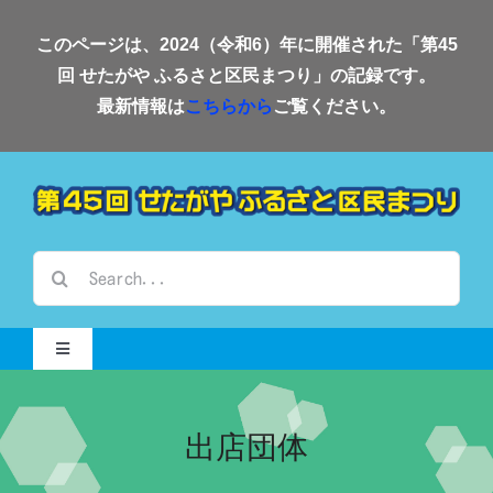
Skip
このページは、2024（令和6）年に開催された「第45
to
回 せたがや ふるさと区民まつり」の記録です。
content
最新情報は
こちらから
ご覧ください。
検
索
…
Toggle
Navigation
Home-2024-
出店団体
会場案内