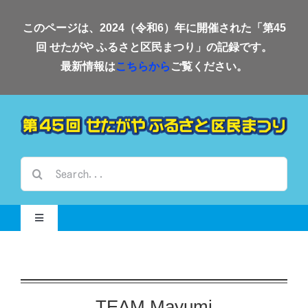
Skip
このページは、2024（令和6）年に開催された「第45
to
回 せたがや ふるさと区民まつり」の記録です。
content
最新情報は
こちらから
ご覧ください。
検
索
…
Toggle
Navigation
Home-2024-
会場案内
TEAM Mayumi