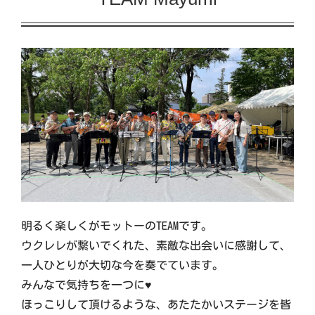
イベント
交流自治体の紹介
出店団体の紹介
アクセス
実行委員会について
明るく楽しくがモットーのTEAMです。
ウクレレが繋いでくれた、素敵な出会いに感謝して、
一人ひとりが大切な今を奏でています。
みんなで気持ちを一つに♥
ほっこりして頂けるような、あたたかいステージを皆